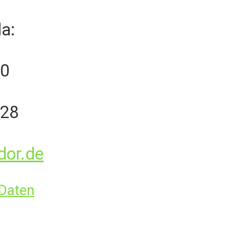
da:
80
828
dor.de
 Daten