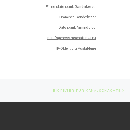
Firmendatenbank Ganderkesee
Branchen Ganderkesee
Datenbank Armindo.de
Berufsgenossenschaft BGHM
IHK-Oldenburg Ausbildung
Nä
BIOFILTER FÜR KANALSCHÄCHTE