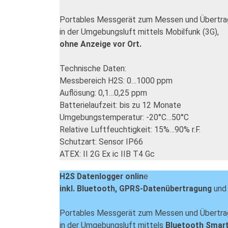
Portables Messgerät zum Messen und Übertra
in der Umgebungsluft mittels Mobilfunk (3G),
ohne Anzeige vor Ort.
Technische Daten:
Messbereich H2S: 0…1000 ppm
Auflösung: 0,1…0,25 ppm
Batterielaufzeit: bis zu 12 Monate
Umgebungstemperatur: -20°C…50°C
Relative Luftfeuchtigkeit: 15%…90% r.F.
Schutzart: Sensor IP66
ATEX: II 2G Ex ic IIB T4 Gc
H2S Datenlogger onlin
e
inkl. Bluetooth, GPRS-Datenübertragung
und 
Portables Messgerät zum Messen und Übertra
in der Umgebungsluft mittels
Bluetooth Smar