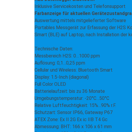
Inklusive Servicekosten und Telefonsupport
Farbanzeige für aktuellen Gerätezustandgra
Auswertung mittels mitgelieferter Software
Portables Messgerät zur Erfassung der H2S Ko
Smart (BLE) auf Laptop, nach Installation der
Technische Daten:
Messbereich H2S: 0…1000 ppm
Auflösung: 0,1…0,25 ppm
Cellular und Wireless: Bluetooth Smart
Display: 1.5-Inch (diagonal)
Full Color OLED
Batterielaufzeit: bis zu 36 Monate
Umgebungstemperatur: -20°C…50°C
Relative Luftfeuchtigkeit: 15%…90% r.F.
Schutzart: Sensor IP66, Gateway P67
ATEX Zone: Ex II 2G Ex ic IIB T4 Gc
Abmessung: BHT: 166 x 106 x 61 mm