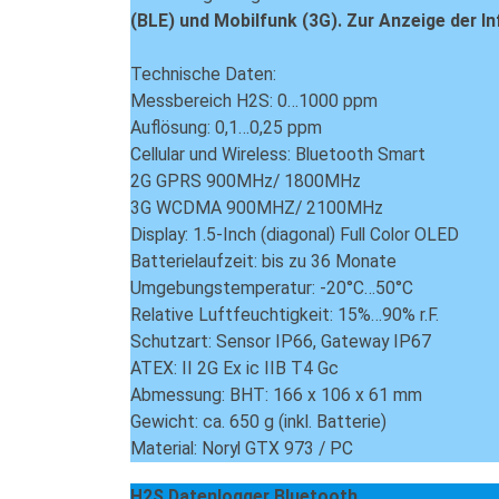
(BLE) und Mobilfunk (3G). Zur Anzeige der In
Technische Daten:
Messbereich H2S: 0…1000 ppm
Auflösung: 0,1…0,25 ppm
Cellular und Wireless: Bluetooth Smart
2G GPRS 900MHz/ 1800MHz
3G WCDMA 900MHZ/ 2100MHz
Display: 1.5-Inch (diagonal) Full Color OLED
Batterielaufzeit: bis zu 36 Monate
Umgebungstemperatur: -20°C…50°C
Relative Luftfeuchtigkeit: 15%…90% r.F.
Schutzart: Sensor IP66, Gateway IP67
ATEX: II 2G Ex ic IIB T4 Gc
Abmessung: BHT: 166 x 106 x 61 mm
Gewicht: ca. 650 g (
inkl
. Batterie)
Material: Noryl GTX 973 / PC
H2S Datenlogger Bluetooth