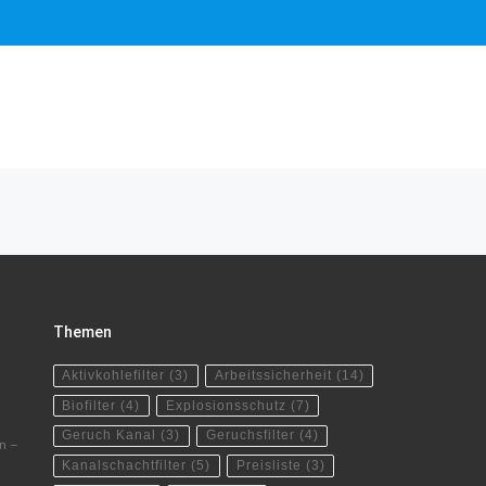
Themen
Aktivkohlefilter
(3)
Arbeitssicherheit
(14)
Biofilter
(4)
Explosionsschutz
(7)
Geruch Kanal
(3)
Geruchsfilter
(4)
rn –
Kanalschachtfilter
(5)
Preisliste
(3)