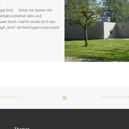
egel SmS Sicher mit System Wir
Arbeitssicherheit aktiv und
ent durch. Hierfür wurde 2015 das
egel „SmS“ der Berufsgenossenschaft
ZURÜCK ZUR BEITRAGSLIST
WARTUNG UND FILTERMATERIALTAUSCH BEI BIO- UND AKTIVKOHLEFILTERN – FÜR EINE EFFIZIENTE ABLUFTBEHANDLUNG