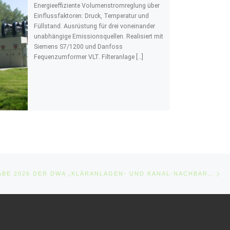
Energieeffiziente Volumenstromreglung über
Einflussfaktoren: Druck, Temperatur und
Füllstand. Ausrüstung für drei voneinander
unabhängige Emissionsquellen. Realisiert mit
Siemens S7/1200 und Danfoss
Fequenzumformer VLT. Filteranlage […]
Nä
E
IN DER AUSGABE 2026 DER DWA „KLÄRANLAGEN- UND KANAL-NACHBARSCHAFT“ VERTRETEN