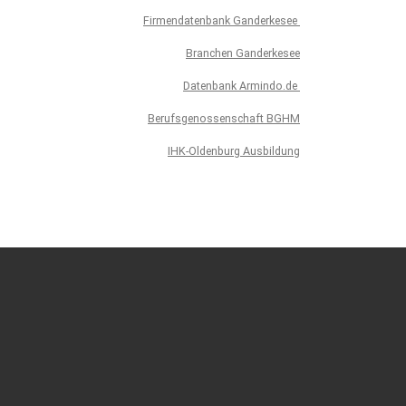
Firmendatenbank Ganderkesee
Branchen Ganderkesee
Datenbank Armindo.de
Berufsgenossenschaft BGHM
IHK-Oldenburg Ausbildung