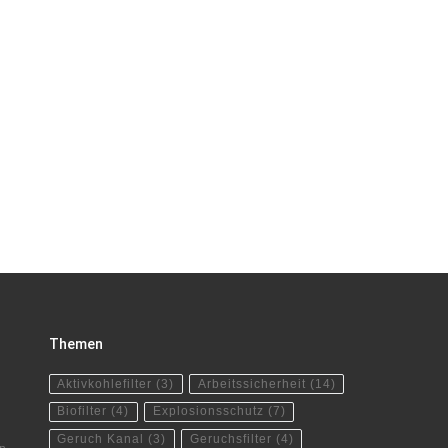
Themen
Aktivkohlefilter
(3)
Arbeitssicherheit
(14)
Biofilter
(4)
Explosionsschutz
(7)
Geruch Kanal
(3)
Geruchsfilter
(4)
rn –