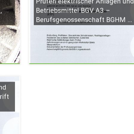
Prüfen elektrischer Anlagen un
,
Betriebsmittel BGV A3 –
Berufsgenossenschaft BGHM …
nd
ift