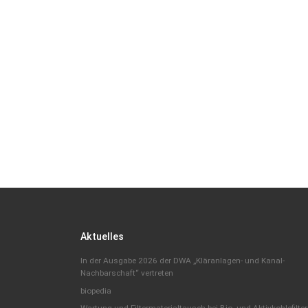
Aktuelles
In der Ausgabe 2026 der DWA „Kläranlagen- und Kanal-
Nachbarschaft“ vertreten
biopedia
Wartung und Filtermaterialtausch bei Bio- und Aktivkohlefilte