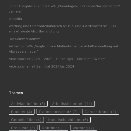
In der Ausgabe 2026 der DWA „Kläranlagen- und Kanal-Nachbarschaft“
vertreten
biopedia
Wartung und Filtermaterialtausch bei Bio- und Aktivkohlefiltern – Für
eine effiziente Abluftbehandlung
Der Sommer kommt…
Artikel der DWA „Vergleich von Maßnahmen zur Abluftbehandlung auf
Abwasseranlagen“
Arbeitsschutz 2024 … 2027 – Gütesiegel – Sicher mit System
Arbeitssicherheit Zertifikat 2021 bis 2024
Themen
Aktivkohlefilter
(3)
Arbeitssicherheit
(14)
Biofilter
(4)
Explosionsschutz
(7)
Geruch Kanal
(3)
Geruchsfilter
(4)
Kanalschachtfilter
(5)
Preisliste
(3)
Rohrfilter
(1)
Wartung
(7)