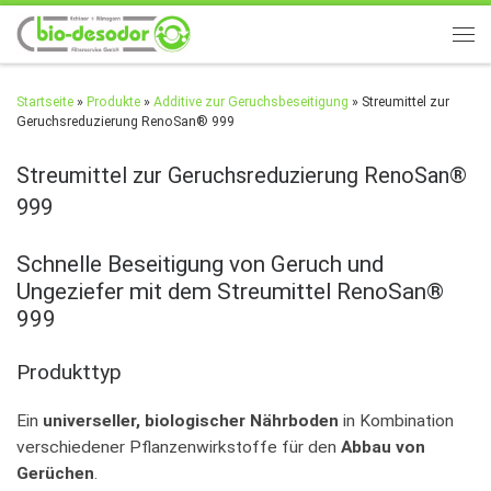
Zum Inhalt springen
Men
Startseite
»
Produkte
»
Additive zur Geruchsbeseitigung
»
Streumittel zur
Geruchsreduzierung RenoSan® 999
Streumittel zur Geruchsreduzierung RenoSan®
999
Schnelle Beseitigung von Geruch und
Ungeziefer mit dem Streumittel RenoSan®
999
Produkttyp
Ein
universeller, biologischer Nährboden
in Kombination
verschiedener Pflanzenwirkstoffe für den
Abbau von
Gerüchen
.