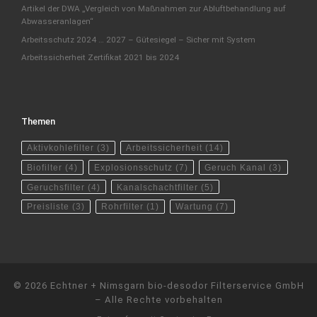
Artikel der DWA „Vergleich von Maßnahmen zur Abluftbehandlung auf
Abwasseranlagen“
Arbeitsschutz 2024 … 2027 – Gütesiegel – Sicher mit System
Arbeitssicherheit Zertifikat 2021 bis 2024
Themen
Aktivkohlefilter
(3)
Arbeitssicherheit
(14)
Biofilter
(4)
Explosionsschutz
(7)
Geruch Kanal
(3)
Geruchsfilter
(4)
Kanalschachtfilter
(5)
Preisliste
(3)
Rohrfilter
(1)
Wartung
(7)
© 2026
Echtner + Nimsgarn bio-desodor Filterservice GmbH
–
Alle Rechte vorbehalten