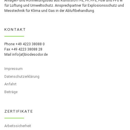
Anlagen- und Rohrleitungsbau aus Kunststoff PE, PP, PPs, PEel und PPs el
für Lüftung und Umweltschutz. Ansprechpartner für Explosionsschutz und
Messtechnik für Klima und Gas in der Abluftbehandlung.
KONTAKT
Phone +49 4223 38088 0
Fax +49 4223 38088 28
Mail info(at)biodesodor.de
Impressum
Datenschutzerklärung
Anfahrt
Beiträge
ZERTIFIKATE
Arbeitssicherheit