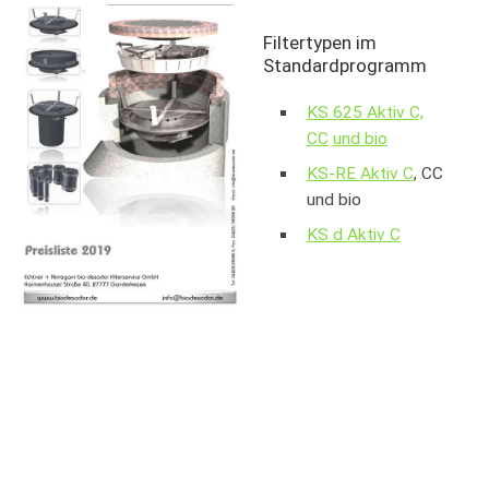
Filtertypen im
Standardprogramm
KS 625 Aktiv C,
CC
und bio
KS-RE Aktiv C
, CC
und bio
KS d Aktiv C