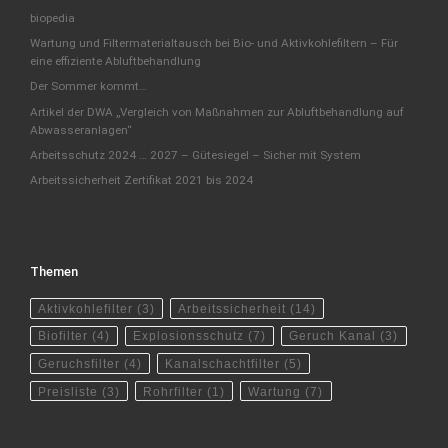
biopedia
Wartung und Filtermaterialtausch bei Bio- und Aktivkohlefiltern – Für
eine effiziente Abluftbehandlung
Der Sommer kommt…
Artikel der DWA „Vergleich von Maßnahmen zur Abluftbehandlung auf
Abwasseranlagen“
Arbeitsschutz 2024 … 2027 – Gütesiegel – Sicher mit System
Arbeitssicherheit Zertifikat 2021 bis 2024
Themen
Aktivkohlefilter
(3)
Arbeitssicherheit
(14)
Biofilter
(4)
Explosionsschutz
(7)
Geruch Kanal
(3)
Geruchsfilter
(4)
Kanalschachtfilter
(5)
Preisliste
(3)
Rohrfilter
(1)
Wartung
(7)