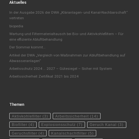
Aktuelles
In der Ausgabe 2026 der DWA „Kläranlagen- und Kanal-Nachbarschaft“
vertreten
biopedia
Wartung und Filtermaterialtausch bei Bio- und Aktivkohlefiltern – Für
eine effiziente Abluftbehandlung
Der Sommer kommt…
Artikel der DWA „Vergleich von Maßnahmen zur Abluftbehandlung auf
Abwasseranlagen“
Arbeitsschutz 2024 … 2027 – Gütesiegel – Sicher mit System
Arbeitssicherheit Zertifikat 2021 bis 2024
Themen
Aktivkohlefilter
(3)
Arbeitssicherheit
(14)
Biofilter
(4)
Explosionsschutz
(7)
Geruch Kanal
(3)
Geruchsfilter
(4)
Kanalschachtfilter
(5)